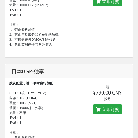
立即订购
流量：100000G（in+out）
IPv4：1
IPv6：1
注意：
1、禁止资料虚假
2、禁止违反服务器所在地的法律
3、不接受任何DMCA/邮件投诉
4、禁止滥用硬件与网络资源
日本BGP-独享
默认配置，请下单时自行加配
起
¥790.00 CNY
CPU：1核（EPYC 7d12）
内存：1G（DDR4）
按月
硬盘：10G（SSD）
带宽：100m起（独享）
立即订购
流量：不限
IPv4：1
IPv6：1
注意：
1、禁止资料虚假