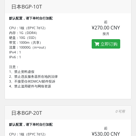
日本BGP-10T
默认配置，请下单时自行加配
起
¥270.00 CNY
CPU：1核（EPYC 7d12）
内存：1G（DDR4）
按月
硬盘：10G（SSD）
带宽：1000m（共享）
立即订购
流量：10000G（in+out）
IPv4：1
IPv6：1
注意：
1、禁止资料虚假
2、禁止违反服务器所在地的法律
3、不接受任何DMCA/邮件投诉
4、禁止滥用硬件与网络资源
0 可用
日本BGP-20T
默认配置，请下单时自行加配
起
¥530.00 CNY
CPU：1核（EPYC 7d12）