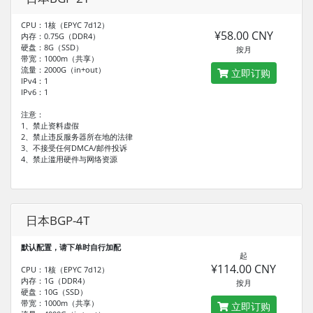
CPU：1核（EPYC 7d12）
¥58.00 CNY
内存：0.75G（DDR4）
硬盘：8G（SSD）
按月
带宽：1000m（共享）
流量：2000G（in+out）
立即订购
IPv4：1
IPv6：1
注意：
1、禁止资料虚假
2、禁止违反服务器所在地的法律
3、不接受任何DMCA/邮件投诉
4、禁止滥用硬件与网络资源
日本BGP-4T
默认配置，请下单时自行加配
起
¥114.00 CNY
CPU：1核（EPYC 7d12）
内存：1G（DDR4）
按月
硬盘：10G（SSD）
带宽：1000m（共享）
立即订购