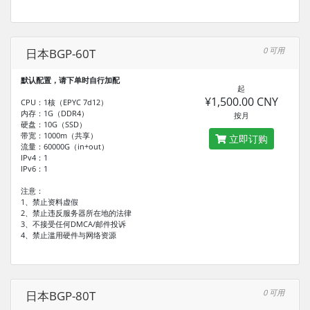
0 可用
日本BGP-60T
默认配置，请下单时自行加配
起
¥1,500.00 CNY
CPU：1核（EPYC 7d12）
内存：1G（DDR4）
按月
硬盘：10G（SSD）
带宽：1000m（共享）
立即订购
流量：60000G（in+out）
IPv4：1
IPv6：1
注意：
1、禁止资料虚假
2、禁止违反服务器所在地的法律
3、不接受任何DMCA/邮件投诉
4、禁止滥用硬件与网络资源
0 可用
日本BGP-80T