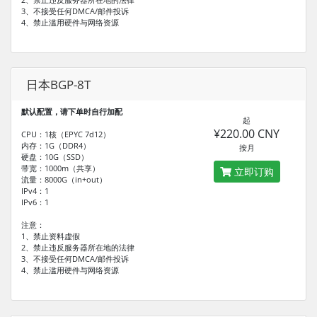
3、不接受任何DMCA/邮件投诉
4、禁止滥用硬件与网络资源
日本BGP-8T
默认配置，请下单时自行加配
起
¥220.00 CNY
CPU：1核（EPYC 7d12）
内存：1G（DDR4）
按月
硬盘：10G（SSD）
带宽：1000m（共享）
立即订购
流量：8000G（in+out）
IPv4：1
IPv6：1
注意：
1、禁止资料虚假
2、禁止违反服务器所在地的法律
3、不接受任何DMCA/邮件投诉
4、禁止滥用硬件与网络资源